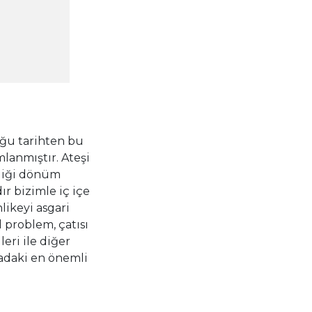
uğu tarihten bu
lanmıştır. Ateşi
ldiği dönüm
ır bizimle iç içe
ikeyi asgari
problem, çatısı
eri ile diğer
adaki en önemli