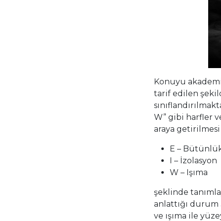
Konuyu akademik
tarif edilen şeki
sınıflandırılmakta
W” gibi harfler v
araya getirilmesi 
E – Bütünlük
I – İzolasyo
W – Işıma : 
şeklinde tanımla
anlattığı durum
ve ışıma ile yüze