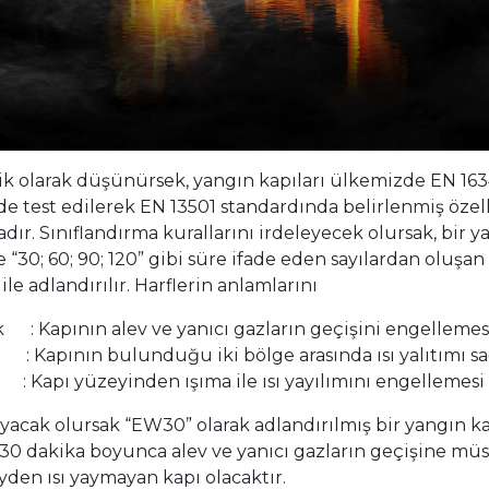
 olarak düşünürsek, yangın kapıları ülkemizde EN 163
lde test edilerek EN 13501 standardında belirlenmiş özel
dır. Sınıflandırma kurallarını irdeleyecek olursak, bir yan
e “30; 60; 90; 120” gibi süre ifade eden sayılardan oluşan
ile adlandırılır. Harflerin anlamlarını
 : Kapının alev ve yanıcı gazların geçişini engellemes
n : Kapının bulunduğu iki bölge arasında ısı yalıtımı s
Kapı yüzeyinden ışıma ile ısı yayılımını engellemesi
yacak olursak “EW30” olarak adlandırılmış bir yangın ka
 30 dakika boyunca alev ve yanıcı gazların geçişine m
yden ısı yaymayan kapı olacaktır.