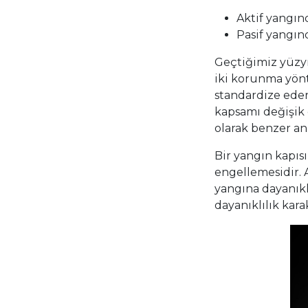
Aktif yangın
Pasif yangın
Geçtiğimiz yüzyı
iki korunma yönt
standardize eder
kapsamı değişik 
olarak benzer an
Bir yangın kapıs
engellemesidir. 
yangına dayanıkl
dayanıklılık kar