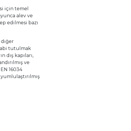
si için temel
boyunca alev ve
lep edilmesi bazı
 diğer
tabi tutulmak
n dış kapıları,
andırılmış ve
e EN 16034
uyumlulaştırılmış