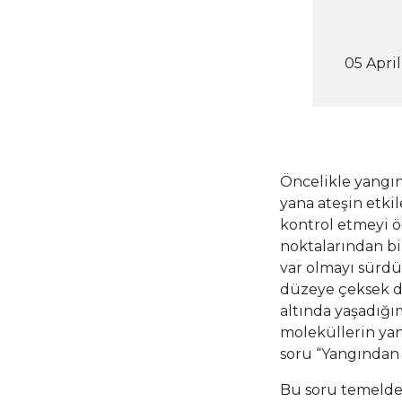
05 Apri
Öncelikle yangın
yana ateşin etki
kontrol etmeyi 
noktalarından bi
var olmayı sürdü
düzeye çeksek d
altında yaşadığı
moleküllerin ya
soru “Yangından 
Bu soru temelde 