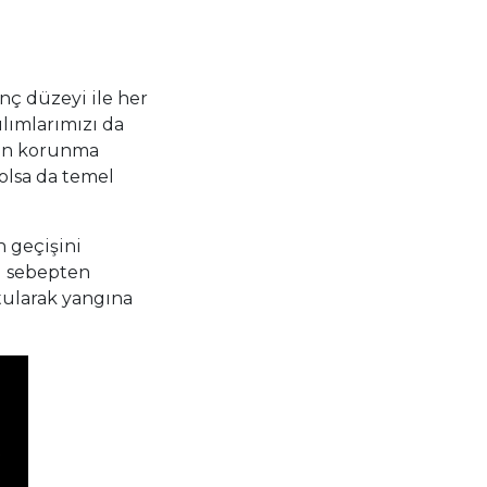
nç düzeyi ile her
lımlarımızı da
ndan korunma
olsa da temel
n geçişini
Bu sebepten
utularak yangına