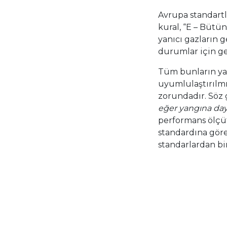
Avrupa standartl
kural, “E – Bütün
yanıcı gazların 
durumlar için ge
Tüm bunların yan
uyumlulaştırılmı
zorundadır. Söz 
eğer yangına day
performans ölçüt
standardına göre
standarlardan bir