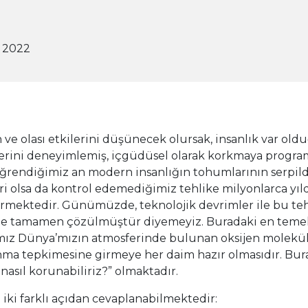
l 2022
 ve olası etkilerini düşünecek olursak, insanlık var old
lerini deneyimlemiş, içgüdüsel olarak korkmaya program
öğrendiğimiz an modern insanlığın tohumlarının serpi
ri olsa da kontrol edemediğimiz tehlike milyonlarca yıld
rmektedir. Günümüzde, teknolojik devrimler ile bu tehl
e tamamen çözülmüştür diyemeyiz. Buradaki en temel 
mız Dünya’mızın atmosferinde bulunan oksijen moleküll
nma tepkimesine girmeye her daim hazır olmasıdır. Bur
nasıl korunabiliriz?” olmaktadır.
iki farklı açıdan cevaplanabilmektedir: