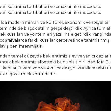
dan korunma tertibatları ve cihazları ile mücadele.
dan korunma tertibatları ve cihazları ile mücadele.
lda modern mimari ve kültürel, ekonomik ve sosyal bili
eminde de birçok atılım gerçekleştirdik. Ayrıca tüm atı
ek kuralları ve yöntemleri yazılı hale getirdik. Yangı
coğrafyalarda farklı kurallar çerçevesinde tanımlanmış 
layış benimsenmiştir.
ından temel düzeyde beklentimiz alev ve yanıcı gazları
Ancak beklentimiz elbetteki bununla sınırlı değildir. 
ı kapılar, ülkemizde ve Avrupa’da aynı kurallara tabi t
akteri göstermek zorundadır.