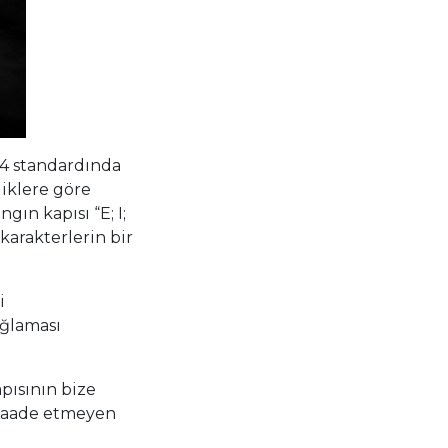
4 standardında
liklere göre
gın kapısı “E; I;
 karakterlerin bir
i
ağlaması
pısının bize
üsaade etmeyen